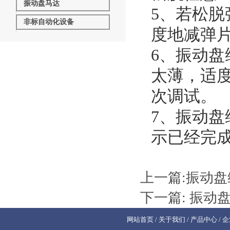
振动盘马达
5、若松
非标自动化设备
度地减弹
6、振动
太薄，适
次调试。
7、振动盘
示已经完
上一篇:
振动盘
下一篇:
振动
网站首页
/
关于我们
/
产品中心
/
企